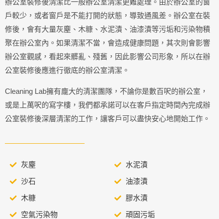
辦公室裝修後清潔比一般辦公室清潔更難處理。由於辦公室的窗
戶較少，或者窗戶是不能打開的狀態，導致通風差。辦公室在裝
修後，會有大量灰塵、木糠、水泥漬、油漆漬等污垢和污染物積
聚在辦公室內。如果清潔不當，會造成健康問題，其次則會影響
辦公室觀感，看起來髒亂、殘舊，因此影響公司形象，所以在辦
公室裝修後應進行徹底的辦公室清潔。
Cleaning Lab擁有龐大的清潔團隊，不論你是數百呎的辦公室，
或是上萬呎的寫字樓，我們都承諾可以在客戶指定時間內完成辦
公室裝修後深層清潔的工作，讓客戶可以盡快安心地開始工作。
灰塵
水泥漬
沙石
油漆漬
木糠
膠水漬
空氣污染物
頑固污垢