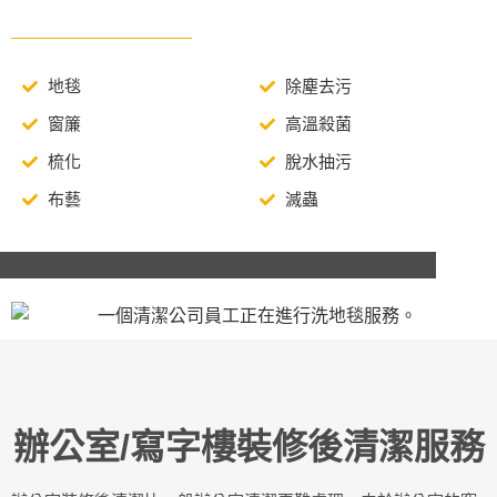
地毯
除塵去污
窗簾
高溫殺菌
梳化
脫水抽污
布藝
滅蟲
辦公室/寫字樓裝修後清潔服務