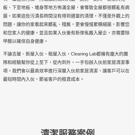
板、下至地板、墻身等地方佈滿全屋，會導致全屋都很髒亂有病
菌。如果這些污漬長時間沒有得到適當的清理，不僅是外觀上的
問題，讓你的家看起來髒亂、殘舊，更會慢慢累積細菌，影響您
和您家人的健康。並且如果入伙後有新傢俬搬入屋企，亦需要
除
甲醛
以確保自身健康。
不論吉屋、新屋入伙、租屋入伙，Cleaning Lab都擁有龐大的團
隊和經驗幫你從上至下，從內到外，一手包辦入伙前家居清潔事
項。我們會以最高效率進行深層入伙前家居清潔，讓客戶可以在
最短時間內入伙，節省客戶的租賃成本。
清潔服務案例