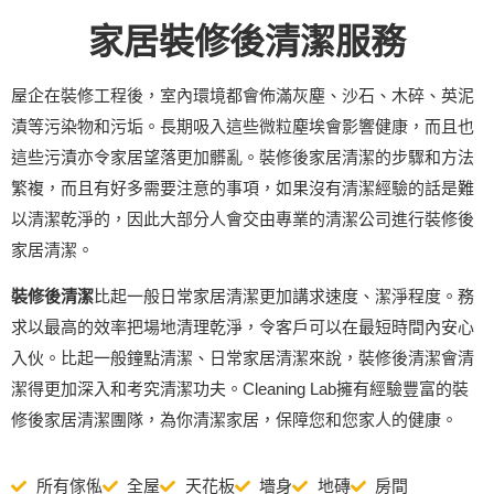
家居
裝修後清潔服務
屋企在裝修工程後，室內環境都會佈滿灰塵、沙石、木碎、英泥
漬等污染物和污垢。長期吸入這些微粒塵埃會影響健康，而且也
這些污漬亦令家居望落更加髒亂。裝修後家居清潔的步驟和方法
繁複，而且有好多需要注意的事項，如果沒有清潔經驗的話是難
以清潔乾淨的，因此大部分人會交由專業的清潔公司進行裝修後
家居清潔。
裝修後清潔
比起一般日常家居清潔更加講求速度、潔淨程度。務
求以最高的效率把場地清理乾淨，令客戶可以在最短時間內安心
入伙。比起一般鐘點清潔、日常家居清潔來說，裝修後清潔會清
潔得更加深入和考究清潔功夫。Cleaning Lab擁有經驗豐富的裝
修後家居清潔團隊，為你清潔家居，保障您和您家人的健康。
所有傢俬
全屋
天花板
墻身
地磚
房間