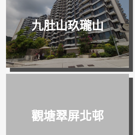
九肚山玖瓏山
除甲醛
觀塘翠屏北邨