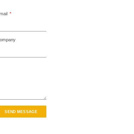
mail
ompany
SEND MESSAGE